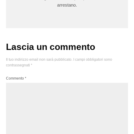
arrestano.
Lascia un commento
Il tuo indirizzo email non sarà pubblicato.
I campi obbligatori sono
contrassegnati
*
Commento
*