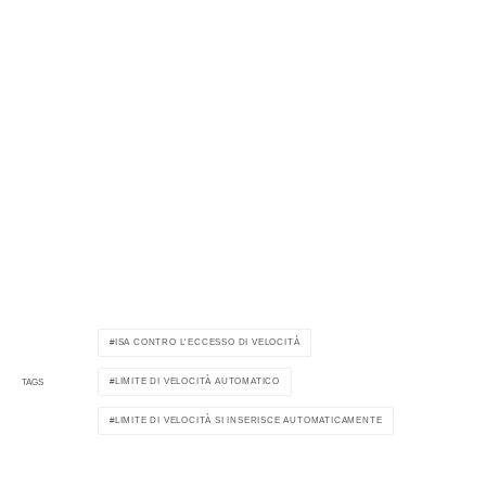
ISA CONTRO L'ECCESSO DI VELOCITÀ
LIMITE DI VELOCITÀ AUTOMATICO
TAGS
LIMITE DI VELOCITÀ SI INSERISCE AUTOMATICAMENTE