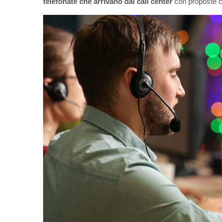
telefonate che arrivano
dai call center
con proposte co