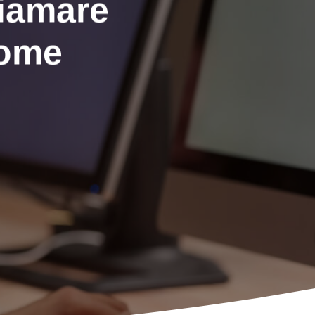
hiamare
come