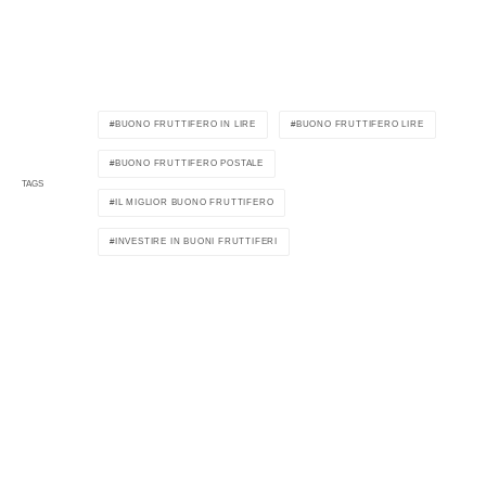
BUONO FRUTTIFERO IN LIRE
BUONO FRUTTIFERO LIRE
BUONO FRUTTIFERO POSTALE
TAGS
IL MIGLIOR BUONO FRUTTIFERO
INVESTIRE IN BUONI FRUTTIFERI