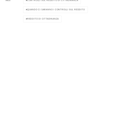
CONTROLLI SUL REDDITO DI CITTADINANZA
TAGS
QUANDO CI SARANNO I CONTROLLI SUL REDDITO
REDDITO DI CITTADINANZA