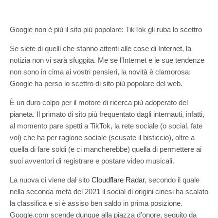
Google non è più il sito più popolare: TikTok gli ruba lo scettro
Se siete di quelli che stanno attenti alle cose di Internet, la
notizia non vi sarà sfuggita. Me se l’Internet e le sue tendenze
non sono in cima ai vostri pensieri, la novità è clamorosa:
Google ha perso lo scettro di sito più popolare del web.
È un duro colpo per il motore di ricerca più adoperato del
pianeta. Il primato di sito più frequentato dagli internauti, infatti,
al momento pare spetti a TikTok, la rete sociale (o social, fate
voi) che ha per ragione sociale (scusate il bisticcio), oltre a
quella di fare soldi (e ci mancherebbe) quella di permettere ai
suoi avventori di registrare e postare video musicali.
La nuova ci viene dal sito
Cloudflare Radar
, secondo il quale
nella seconda metà del 2021 il social di origini cinesi ha scalato
la classifica e si è assiso ben saldo in prima posizione.
Google.com scende dunque alla piazza d’onore, seguito da