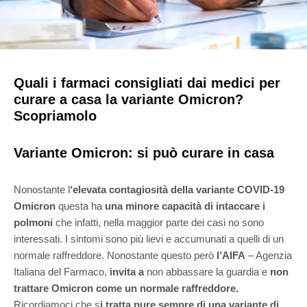
Quali i farmaci consigliati dai medici per
curare a casa la variante Omicron?
Scopriamolo
Variante Omicron: si può curare in casa
Nonostante l
‘elevata contagiosità della variante COVID-19
Omicron
questa ha
una minore capacità di intaccare i
polmoni
che infatti, nella maggior parte dei casi no sono
interessati. I sintomi sono più lievi e accumunati a quelli di un
normale raffreddore. Nonostante questo però
l’AIFA
– Agenzia
Italiana del Farmaco,
invita a
non abbassare la guardia e
non
trattare Omicron come un normale raffreddore.
Ricordiamoci che s
i tratta pure sempre di una variante di