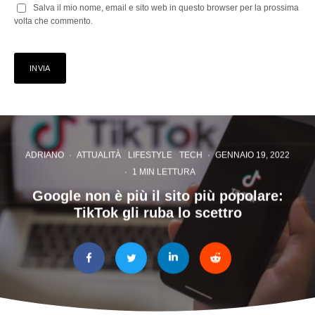
Salva il mio nome, email e sito web in questo browser per la prossima
volta che commento.
ADRIANO
·
ATTUALITÀ
LIFESTYLE
TECH
·
GENNAIO 19, 2022
·
1 MIN LETTURA
Google non è più il sito più popolare:
TikTok gli ruba lo scettro