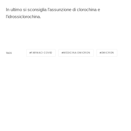
In ultimo si sconsiglia l’assunzione di clorochina e
l’idrossiclorochina.
FARMACI COVID
MEDICINA OMICRON
OMICRON
TAGS