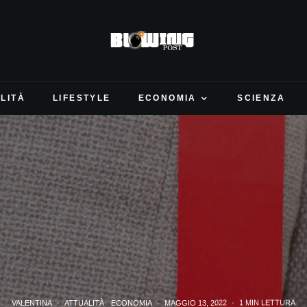
LITÀ
LIFESTYLE
ECONOMIA
SCIENZA
VALENTINA
·
ATTUALITÀ
ECONOMIA
·
MAGGIO 13, 2022
·
1 MIN LETTURA