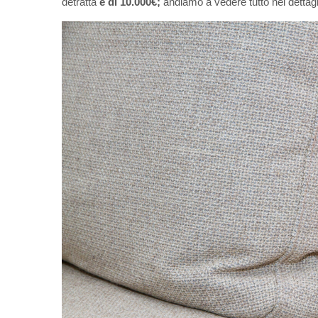
detratta
è di 10.000€;
andiamo a vedere tutto nel dettagl