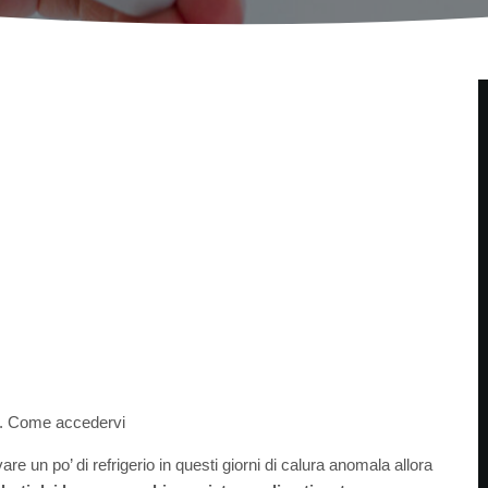
tta. Come accedervi
are un po’ di refrigerio in questi giorni di calura anomala allora