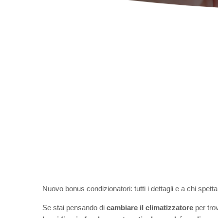
Nuovo bonus condizionatori: tutti i dettagli e a chi spe
Se stai pensando di
cambiare il climatizzatore
per trov