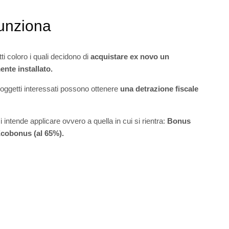
funziona
tti coloro i quali decidono di
acquistare ex novo un
mente installato.
 soggetti interessati possono ottenere
una detrazione fiscale
 intende applicare ovvero a quella in cui si rientra:
Bonus
Ecobonus (al 65%).