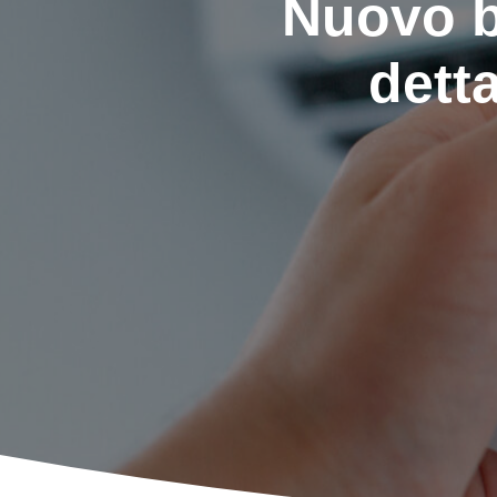
Nuovo bo
dett