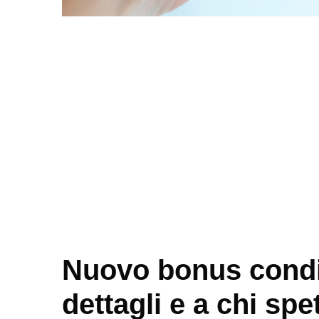
Nuovo bonus condizi
dettagli e a chi sp