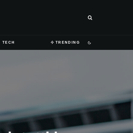
TECH
TRENDING