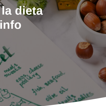
la dieta
info