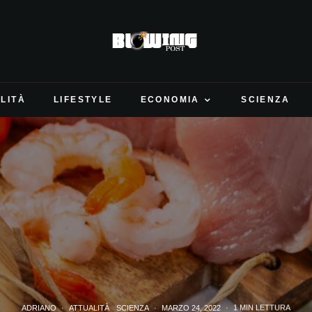
LITÀ
LIFESTYLE
ECONOMIA
SCIENZA
ADRIANO
·
ATTUALITÀ
SCIENZA
·
MARZO 24, 2022
·
1 MIN LETTURA