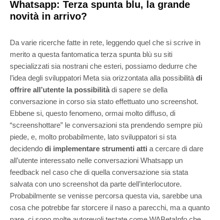
Whatsapp: Terza spunta blu, la grande
novità in arrivo?
Da varie ricerche fatte in rete, leggendo quel che si scrive in
merito a questa fantomatica terza spunta blù su siti
specializzati sia nostrani che esteri, possiamo dedurre che
l’idea degli sviluppatori Meta sia orizzontata alla possibilità
di
offrire all’utente la possibilità
di sapere se della
conversazione in corso sia stato effettuato uno screenshot.
Ebbene si, questo fenomeno, ormai molto diffuso, di
“screenshottare” le conversazioni sta prendendo sempre più
piede, e, molto probabilmente, lato sviluppatori si sta
decidendo
di implementare strumenti atti
a cercare di dare
all’utente interessato nelle conversazioni Whatsapp un
feedback nel caso che di quella conversazione sia stata
salvata con uno screenshot da parte dell’interlocutore.
Probabilmente se venisse percorsa questa via, sarebbe una
cosa che potrebbe far storcere il naso a parecchi, ma a quanto
pare, ci sono molte autorevoli testate come WABetaInfo che