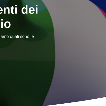
enti dei
lio
riamo quali sono le