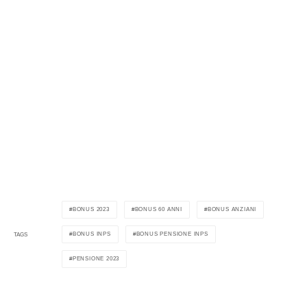
BONUS 2023
BONUS 60 ANNI
BONUS ANZIANI
BONUS INPS
BONUS PENSIONE INPS
TAGS
PENSIONE 2023