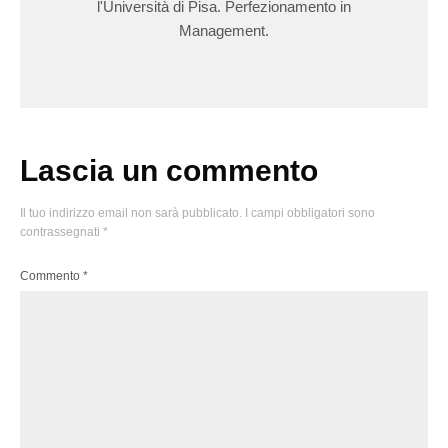
l'Università di Pisa. Perfezionamento in
Management.
Lascia un commento
Il tuo indirizzo email non sarà pubblicato.
I campi obbligatori sono
contrassegnati
*
Commento
*