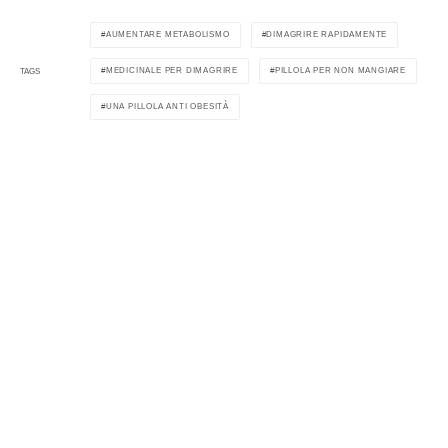
AUMENTARE METABOLISMO
DIMAGRIRE RAPIDAMENTE
MEDICINALE PER DIMAGRIRE
PILLOLA PER NON MANGIARE
TAGS
UNA PILLOLA ANTI OBESITÀ