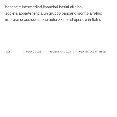
banche e intermediari finanziari iscritti all’albo;
società appartenenti a un gruppo bancario iscritto all’albo;
imprese di assicurazione autorizzate ad operare in Italia.
BONUS GAS
BONUS GAS 2022
BONUS GAS IMPRESE
TAGS