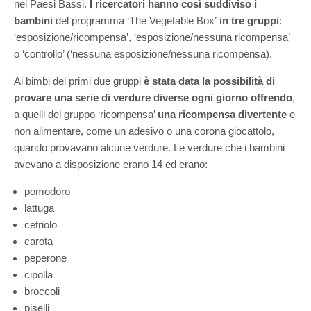
nei Paesi Bassi.
I ricercatori hanno così suddiviso i
bambini
del programma ‘The Vegetable Box’
in tre gruppi
:
‘esposizione/ricompensa’, ‘esposizione/nessuna ricompensa’
o ‘controllo’ (‘nessuna esposizione/nessuna ricompensa).
Ai bimbi dei primi due gruppi
è stata data la possibilità di
provare una serie di verdure diverse ogni giorno offrendo
,
a quelli del gruppo ‘ricompensa’
una ricompensa divertente
e
non alimentare, come un adesivo o una corona giocattolo,
quando provavano alcune verdure. Le verdure che i bambini
avevano a disposizione erano 14 ed erano:
pomodoro
lattuga
cetriolo
carota
peperone
cipolla
broccoli
piselli