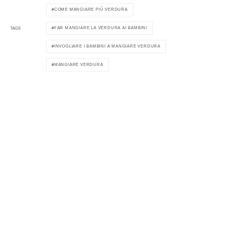
COME MANGIARE PIÙ VERDURA
FAR MANGIARE LA VERDURA AI BAMBINI
TAGS
INVOGLIARE I BAMBINI A MANGIARE VERDURA
MANGIARE VERDURA