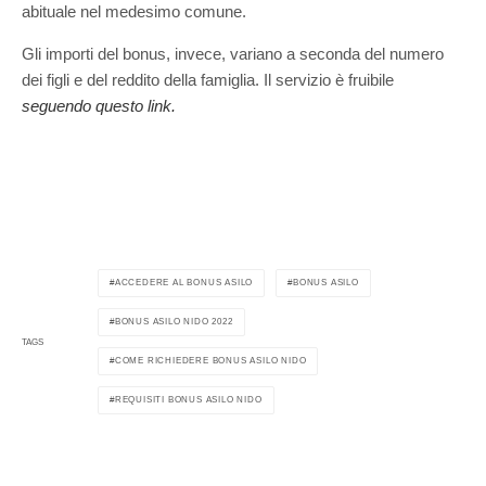
abituale nel medesimo comune.
Gli importi del bonus, invece, variano a seconda del numero
dei figli e del reddito della famiglia. Il servizio è fruibile
seguendo questo link.
ACCEDERE AL BONUS ASILO
BONUS ASILO
BONUS ASILO NIDO 2022
TAGS
COME RICHIEDERE BONUS ASILO NIDO
REQUISITI BONUS ASILO NIDO