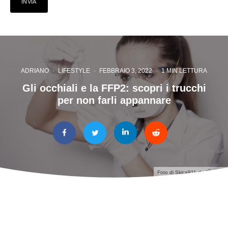
ADRIANO
·
LIFESTYLE
·
FEBBRAIO 3, 2022
·
1 MIN LETTURA
Gli occhiali e la FFP2: scopri i trucchi
per non farli appannare
Foto di
Skica911
da
Pixabay