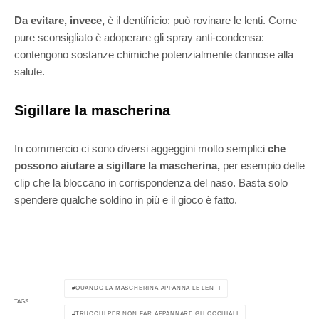
Da evitare, invece,
è il dentifricio: può rovinare le lenti. Come
pure sconsigliato è adoperare gli spray anti-condensa:
contengono sostanze chimiche potenzialmente dannose alla
salute.
Sigillare la mascherina
In commercio ci sono diversi aggeggini molto semplici
che
possono aiutare a sigillare la mascherina,
per esempio delle
clip che la bloccano in corrispondenza del naso. Basta solo
spendere qualche soldino in più e il gioco è fatto.
QUANDO LA MASCHERINA APPANNA LE LENTI
TAGS
TRUCCHI PER NON FAR APPANNARE GLI OCCHIALI