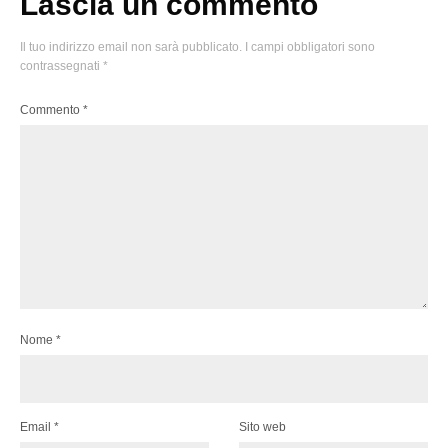
Lascia un commento
Il tuo indirizzo email non sarà pubblicato.
I campi obbligatori sono
contrassegnati
*
Commento
*
Nome
*
Email
*
Sito web