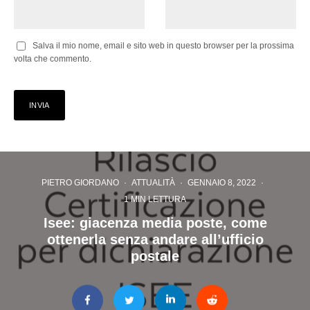
Salva il mio nome, email e sito web in questo browser per la prossima
volta che commento.
PIETRO GIORDANO
·
ATTUALITÀ
·
GENNAIO 8, 2022
·
1 MIN LETTURA
Isee: giacenza media poste, come
ottenerla senza andare all’ufficio
postale