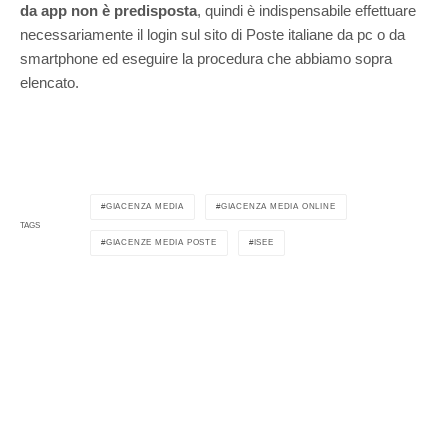
da app non è predisposta
, quindi è indispensabile effettuare
necessariamente il login sul sito di Poste italiane da pc o da
smartphone ed eseguire la procedura che abbiamo sopra
elencato.
GIACENZA MEDIA
GIACENZA MEDIA ONLINE
TAGS
GIACENZE MEDIA POSTE
ISEE