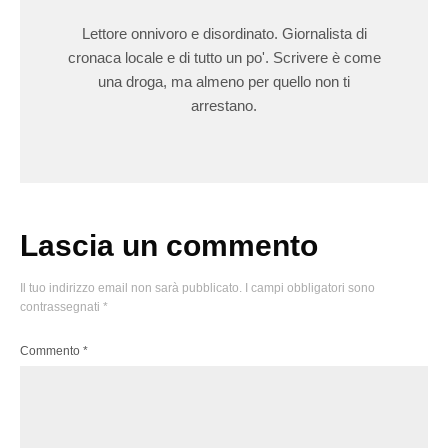
Lettore onnivoro e disordinato. Giornalista di
cronaca locale e di tutto un po'. Scrivere è come
una droga, ma almeno per quello non ti
arrestano.
Lascia un commento
Il tuo indirizzo email non sarà pubblicato.
I campi obbligatori sono
contrassegnati
*
Commento
*