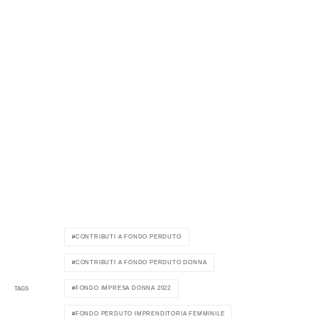
CONTRIBUTI A FONDO PERDUTO
CONTRIBUTI A FONDO PERDUTO DONNA
FONDO IMPRESA DONNA 2022
TAGS
FONDO PERDUTO IMPRENDITORIA FEMMINILE