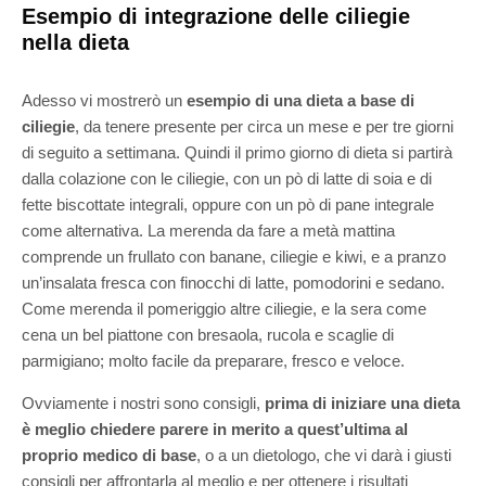
Esempio di integrazione delle ciliegie
nella dieta
Adesso vi mostrerò un
esempio di una dieta a base di
ciliegie
, da tenere presente per circa
un mese e per tre giorni
di seguito a settimana. Quindi il primo giorno di dieta si partirà
dalla colazione con le ciliegie, con un pò di latte di soia e di
fette biscottate integrali, oppure con un pò di pane integrale
come alternativa. La merenda da fare a metà mattina
comprende un frullato con banane, ciliegie e kiwi, e a pranzo
un’insalata fresca con finocchi di latte, pomodorini e sedano.
Come merenda il pomeriggio altre ciliegie, e la sera come
cena un bel piattone con bresaola, rucola e scaglie di
parmigiano; molto facile da preparare, fresco e veloce.
Ovviamente i nostri sono consigli,
prima di iniziare una dieta
è meglio chiedere parere in merito a quest’ultima al
proprio medico di base
, o a un dietologo, che vi darà i giusti
consigli per affrontarla al meglio e per ottenere i risultati