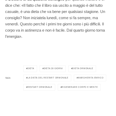
dice che: «Il fatto che il libro sia uscito a maggio è del tutto
casuale, è una dieta che va bene per qualsiasi stagione. Un
consiglio? Non iniziatela lunedì, come si fa sempre, ma
venerdì. Questo perché i primi tre giorni sono i più difficili. Il
corpo va in astinenza e non è facile. Dal quarto giorno torna
l’energia».
DIETA
DIETA 28 GIORNI
DIETA ORMONALE
LA DIETA DEL RESTART ORMONALE
MARGHERITA ENRICO
TAGS
RESTART ORMONALE
RIGENERARE CORPO E MENTE