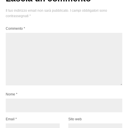
Il tuo indirizzo email non sarà pubblicato.
I campi obbligatori sono
contrassegnati
*
Commento
*
Nome
*
Email
*
Sito web