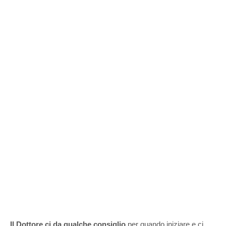
Il Dottore ci da qualche consiglio
per quando iniziare e ci