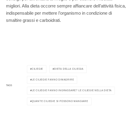
migliori. Alla dieta occorre sempre affiancare dell’attività fisica,
indispensabile per mettere l’organismo in condizione di
smaltire grassi e carboidrati.
CILIEGIE
DIETA DELLA CILIEGIA
LE CILIEGIE FANNO DIMAGRIRE
TAGS
LE CILIEGIE FANNO INGRASSARE? LE CILIEGIE NELLA DIETA
QUANTE CILIEGIE SI POSSONO MANGIARE