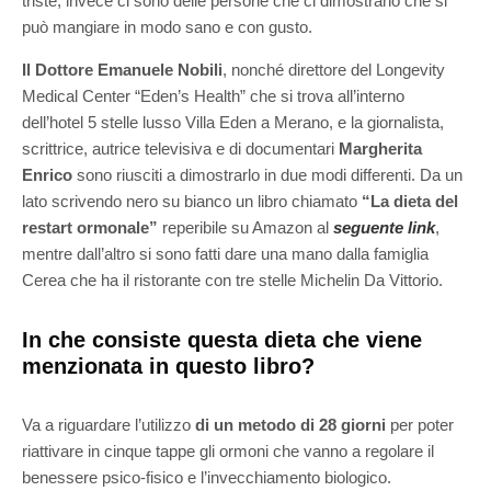
triste, invece ci sono delle persone che ci dimostrano che si
può mangiare in modo sano e con gusto.
Il Dottore Emanuele Nobili
, nonché direttore del Longevity
Medical Center “Eden’s Health” che si trova all’interno
dell’hotel 5 stelle lusso Villa Eden a Merano, e la giornalista,
scrittrice, autrice televisiva e di documentari
Margherita
Enrico
sono riusciti a dimostrarlo in due modi differenti.
Da un
lato scrivendo nero su bianco un libro chiamato
“La dieta del
restart ormonale”
reperibile su Amazon al
seguente link
,
mentre dall’altro si sono fatti dare una mano dalla famiglia
Cerea che ha il ristorante con tre stelle Michelin Da Vittorio.
In che consiste questa dieta che viene
menzionata in questo libro?
Va a riguardare l’utilizzo
di un metodo di 28 giorni
per poter
riattivare in cinque tappe gli ormoni che vanno a regolare il
benessere psico-fisico e l’invecchiamento biologico.