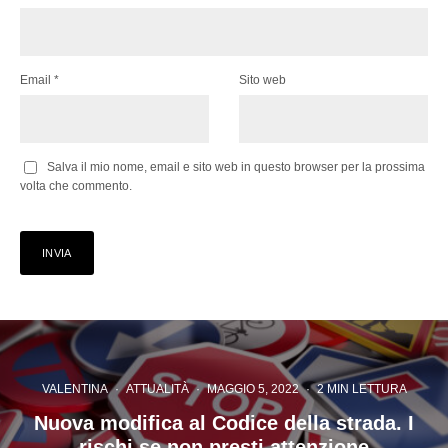
Email
*
Sito web
Salva il mio nome, email e sito web in questo browser per la prossima
volta che commento.
VALENTINA
·
ATTUALITÀ
·
MAGGIO 5, 2022
·
2 MIN LETTURA
Nuova modifica al Codice della strada. I
rischi se non presti attenzione