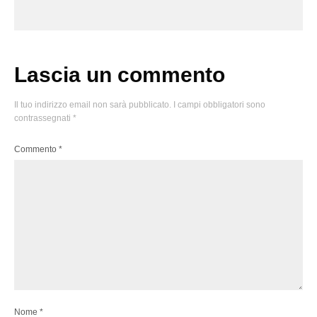
Lascia un commento
Il tuo indirizzo email non sarà pubblicato.
I campi obbligatori sono
contrassegnati
*
Commento
*
Nome
*