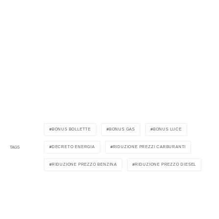
BONUS BOLLETTE
BONUS GAS
BONUS LUCE
DECRETO ENERGIA
RIDUZIONE PREZZI CARBURANTI
TAGS
RIDUZIONE PREZZO BENZINA
RIDUZIONE PREZZO DIESEL