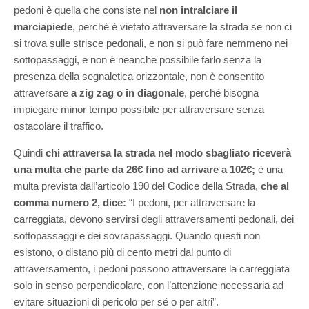
pedoni è quella che consiste nel
non intralciare il
marciapiede
, perché è vietato attraversare la strada se non ci
si trova sulle strisce pedonali, e non si può fare nemmeno nei
sottopassaggi, e non è neanche possibile farlo senza la
presenza della segnaletica orizzontale, non è consentito
attraversare
a zig zag o in diagonale
, perché bisogna
impiegare minor tempo possibile per attraversare senza
ostacolare il traffico.
Quindi
chi attraversa la strada nel modo sbagliato riceverà
una multa che parte da 26€ fino ad arrivare a 102€;
è una
multa prevista dall’articolo 190 del Codice della Strada,
che al
comma numero 2, dice:
“I pedoni, per attraversare la
carreggiata, devono servirsi degli attraversamenti pedonali, dei
sottopassaggi e dei sovrapassaggi. Quando questi non
esistono, o distano più di cento metri dal punto di
attraversamento, i pedoni possono attraversare la carreggiata
solo in senso perpendicolare, con l’attenzione necessaria ad
evitare situazioni di pericolo per sé o per altri”.