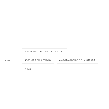
AUTO IMMATRICOLATE ALL'ESTERO
CODICE DELLA STRADA
NOVITÀ CODICE DELLA STRADA
TAGS
REVE