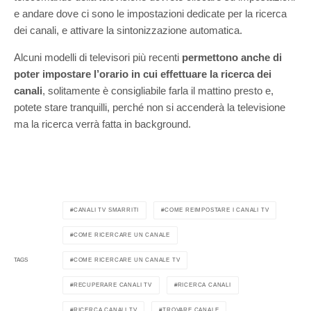
e andare dove ci sono le impostazioni dedicate per la ricerca
dei canali, e attivare la sintonizzazione automatica.
Alcuni modelli di televisori più recenti
permettono anche di
poter impostare l’orario in cui effettuare la ricerca dei
canali
, solitamente è consigliabile farla il mattino presto e,
potete stare tranquilli, perché non si accenderà la televisione
ma la ricerca verrà fatta in background.
CANALI TV SMARRITI
COME REIMPOSTARE I CANALI TV
COME RICERCARE UN CANALE
COME RICERCARE UN CANALE TV
TAGS
RECUPERARE CANALI TV
RICERCA CANALI
RICERCA CANALI TV
TROVARE CANALE