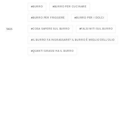
BURRO
BURRO PER CUCINARE
BURRO PER FRIGGERE
BURRO PER I DOLCI
COSA SAPERE SUL BURRO
FALSI MITI SUL BURRO
TAGS
IL BURRO FA INGRASSARE? IL BURRO È MEGLIO DELL'OLIO
QUANTI GRASSI HA IL BURRO