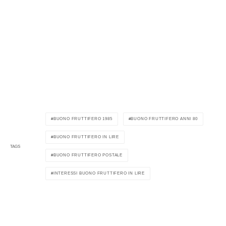
BUONO FRUTTIFERO 1985
BUONO FRUTTIFERO ANNI 80
BUONO FRUTTIFERO IN LIRE
TAGS
BUONO FRUTTIFERO POSTALE
INTERESSI BUONO FRUTTIFERO IN LIRE