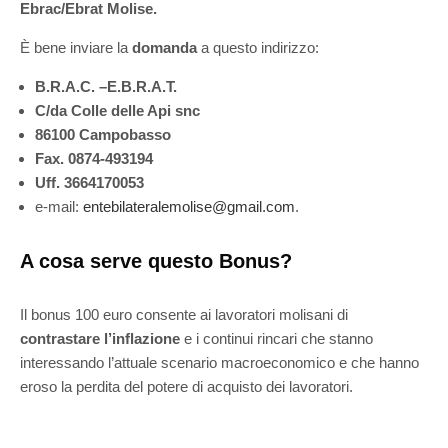
Ebrac/Ebrat Molise.
È bene inviare la
domanda
a questo indirizzo:
B.R.A.C. –E.B.R.A.T.
C/da Colle delle Api snc
86100 Campobasso
Fax. 0874-493194
Uff. 3664170053
e-mail:
entebilateralemolise@gmail.com
.
A cosa serve questo Bonus?
Il bonus 100 euro consente ai lavoratori molisani di
contrastare l’inflazione
e i continui rincari che stanno
interessando l’attuale scenario macroeconomico e che hanno
eroso la perdita del potere di acquisto dei lavoratori.