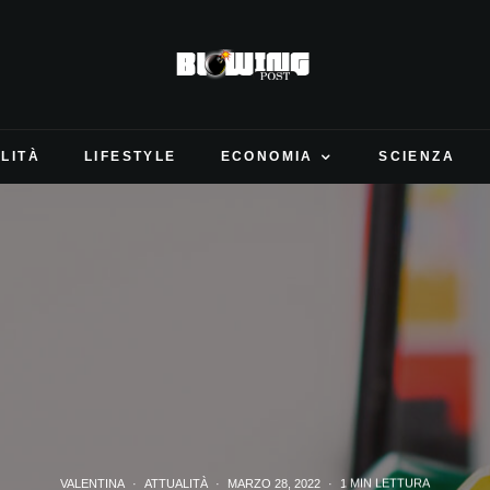
LITÀ
LIFESTYLE
ECONOMIA
SCIENZA
VALENTINA
·
ATTUALITÀ
·
MARZO 28, 2022
·
1 MIN LETTURA