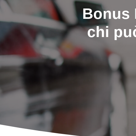
Bonus B
chi può