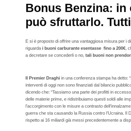
Bonus Benzina: in 
può sfruttarlo. Tutti
E si è proposto di offrire una vantaggiosa misura per i 
riguarda
i buoni carburante esentasse fino a 200€
, c
a decretare se concederli o no,
tali buoni non prendon
Il Premier Draghi
in una conferenza stampa ha detto: “A
interventi di oggi non sono finanziati dal bilancio pubb
dicendo che: “Tassiamo una parte dei profitti in eccesso
delle materie prime, e ridistribuiamo questi soldi alle imp
l’accorgimento con le misure a contrasto dell’innalzamen
guerra che sta causando la Russia contro l’Ucraina. Il D
rispetto ai 16 miliardi già messi precedentemente a disp