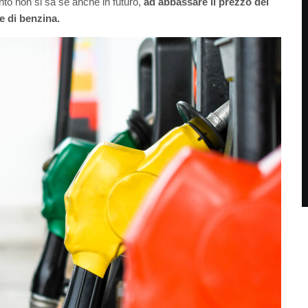
o non si sa se anche in futuro,
ad abbassare il prezzo del
e di benzina.