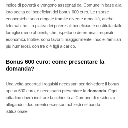
indice di povertà e vengono assegnati dal Comune in base alla
loro scelta dei beneficiari del bonus 600 euro. Le risorse
economiche sono erogate tramite diverse modalità, anche
telematiche. La platea dei potenziali beneficiari è costituita dalle
famiglie meno abbienti, che rispettano determinati requisiti
economici. Inoltre, sono favoriti maggiormente i nuclei familiari
più numerosi, con tre o 4 figli a carico.
Bonus 600 euro: come presentare la
domanda?
Una volta accertati i requisiti necessari per richiedere il bonus
spesa 600 euro, è necessario presentare la
domanda
. Ogni
cittadino dovrà inoltrare la richiesta al Comune di residenza
allegando i documenti necessari richiesti nel bando
istituzionale.