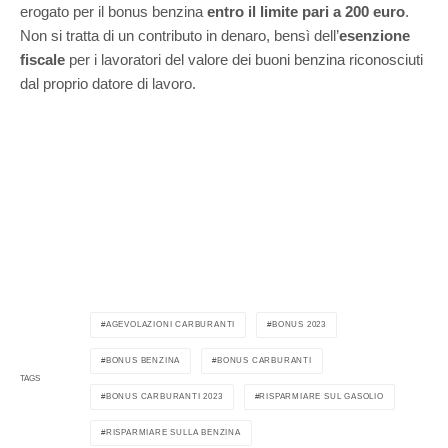
erogato per il bonus benzina
entro il limite pari a 200 euro
.
Non si tratta di un contributo in denaro, bensì dell’
esenzione
fiscale
per i lavoratori del valore dei buoni benzina riconosciuti
dal proprio datore di lavoro.
AGEVOLAZIONI CARBURANTI
BONUS 2023
BONUS BENZINA
BONUS CARBURANTI
TAGS
BONUS CARBURANTI 2023
RISPARMIARE SUL GASOLIO
RISPARMIARE SULLA BENZINA