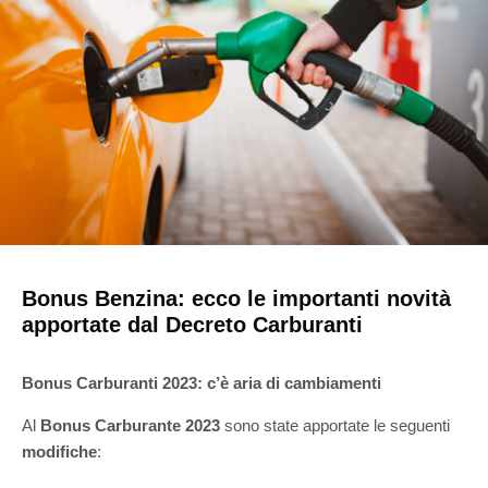
Bonus Benzina: ecco le importanti novità
apportate dal Decreto Carburanti
Bonus Carburanti 2023: c’è aria di cambiamenti
Al
Bonus Carburante 2023
sono state apportate le seguenti
modifiche
: