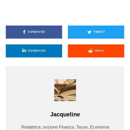
CONDIVIDI
TWEET
CONDIVIDI
INVIA
Jacqueline
Redattrice, sezione Finanza, Tasse, Economia