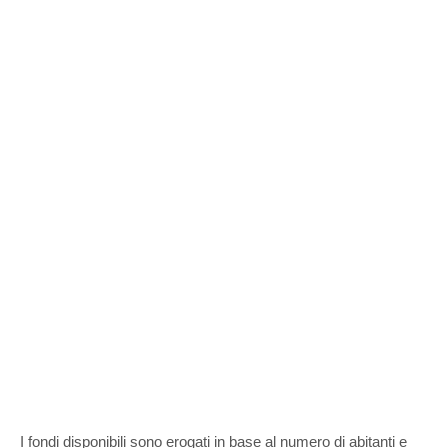
I fondi disponibili sono erogati in base al numero di abitanti e