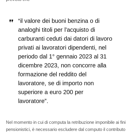
“il valore dei buoni benzina o di
analoghi titoli per l’acquisto di
carburanti ceduti dai datori di lavoro
privati ai lavoratori dipendenti, nel
periodo dal 1° gennaio 2023 al 31
dicembre 2023, non concorre alla
formazione del reddito del
lavoratore, se di importo non
superiore a euro 200 per
lavoratore”.
Nel momento in cui di computa la retribuzione imponibile ai fini
pensionistici, è necessario escludere dal computo il contributo