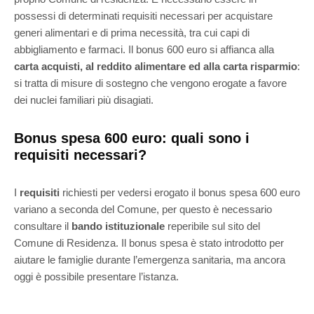
possessi di determinati requisiti necessari per acquistare
generi alimentari e di prima necessità, tra cui capi di
abbigliamento e farmaci. Il bonus 600 euro si affianca alla
carta acquisti, al reddito alimentare ed alla carta risparmio
:
si tratta di misure di sostegno che vengono erogate a favore
dei nuclei familiari più disagiati.
Bonus spesa 600 euro: quali sono i
requisiti necessari?
I
requisiti
richiesti per vedersi erogato il bonus spesa 600 euro
variano a seconda del Comune, per questo è necessario
consultare il
bando istituzionale
reperibile sul sito del
Comune di Residenza. Il bonus spesa è stato introdotto per
aiutare le famiglie durante l’emergenza sanitaria, ma ancora
oggi è possibile presentare l’istanza.