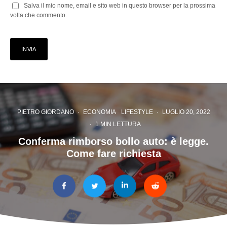
Salva il mio nome, email e sito web in questo browser per la prossima
volta che commento.
PIETRO GIORDANO
·
ECONOMIA
LIFESTYLE
·
LUGLIO 20, 2022
·
1 MIN LETTURA
Conferma rimborso bollo auto: è legge.
Come fare richiesta