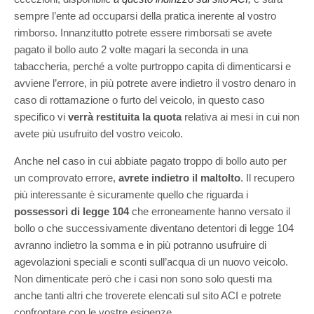
sempre l’ente ad occuparsi della pratica inerente al vostro
rimborso. Innanzitutto potrete essere rimborsati se avete
pagato il bollo auto 2 volte magari la seconda in una
tabaccheria, perché a volte purtroppo capita di dimenticarsi e
avviene l’errore, in più potrete avere indietro il vostro denaro in
caso di rottamazione o furto del veicolo, in questo caso
specifico vi
verrà restituita la quota
relativa ai mesi in cui non
avete più usufruito del vostro veicolo.
Anche nel caso in cui abbiate pagato troppo di bollo auto per
un comprovato errore,
avrete indietro il maltolto
. Il recupero
più interessante è sicuramente quello che riguarda i
possessori di legge 104
che erroneamente hanno versato il
bollo o che successivamente diventano detentori di legge 104
avranno indietro la somma e in più potranno usufruire di
agevolazioni speciali e sconti sull’acqua di un nuovo veicolo.
Non dimenticate però che i casi non sono solo questi ma
anche tanti altri che troverete elencati sul sito ACI e potrete
confrontare con le vostre esigenze.