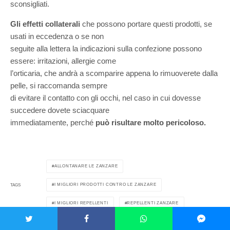
sconsigliati.
Gli effetti collaterali
che possono portare questi prodotti, se
usati in eccedenza o se non
seguite alla lettera la indicazioni sulla confezione possono
essere: irritazioni, allergie come
l’orticaria, che andrà a scomparire appena lo rimuoverete dalla
pelle, si raccomanda sempre
di evitare il contatto con gli occhi, nel caso in cui dovesse
succedere dovete sciacquare
immediatamente, perché
può risultare molto pericoloso.
ALLONTANARE LE ZANZARE
I MIGLIORI PRODOTTI CONTRO LE ZANZARE
TAGS
I MIGLIORI REPELLENTI
REPELLENTI ZANZARE