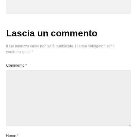
Lascia un commento
Il tuo indirizzo email non sarà pubblicato.
I campi obbligatori sono
contrassegnati
*
Commento
*
Nome
*