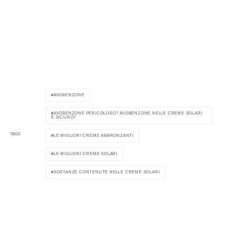
AVOBENZONE
AVOBENZONE PERICOLOSO? AVOBENZONE NELLE CREME SOLARI
È SICURO?
TAGS
LE MIGLIORI CREME ABBRONZANTI
LE MIGLIORI CREME SOLARI
SOSTANZE CONTENUTE NELLE CREME SOLARI