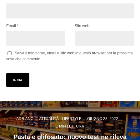
Email
*
Sito web
Salva il mio nome, email e sito web in questo browser per la prossima
volta che commento.
ADRIANO
·
ATTUALITÀ
LIFESTYLE
·
GIUGNO 28, 2022
·
1 MIN LETTURA
Pasta e glifosato: nuovo test ne rileva