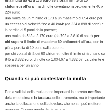
una multa da 42 a 173 euro se sfora il limite di 10
chilometri all’ora
, ma di notte diventano rispettivamente 46 a
224 euro:
una multa da un minimo di 173 a un massimo di 694 euro per
un eccesso di velocità fino a 40 km/h (da 224 a 898 di notte) e
la perdita di 5 punti dalla patente;
una multa da 543 a 2.170 euro (da 702 a 2.810 di notte)
per
chi supera il limite di massimo 60 chilometri all’ora
, con in
più la perdita di 10 punti dalla patente;
per chi vola al di là dei 60 chilometri oltre il limite si rischiano da
845 a 3.382 euro; di notte da 1.094,67 a 4.382,67. La patente è
sospesa per un anno.
Quando si può contestare la multa
Per la validità della multa sono importanti la corretta
notifica
della medesima e la
taratura
dello strumento. ma è importante
anche la collocazione dell’autovelox, che non si può mettere
ovunque. Ci sono regole da rispettare.