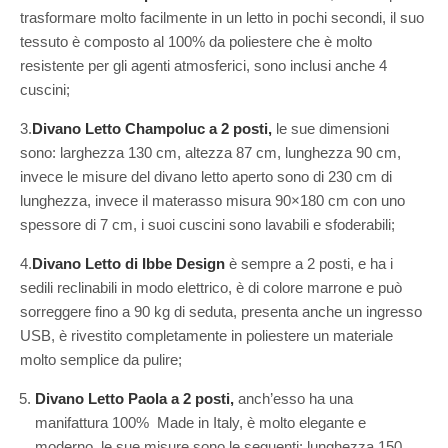
trasformare molto facilmente in un letto in pochi secondi, il suo
tessuto è composto al 100% da poliestere che è molto
resistente per gli agenti atmosferici, sono inclusi anche 4
cuscini;
3.
Divano Letto Champoluc a 2 posti,
le sue dimensioni
sono: larghezza 130 cm, altezza 87 cm, lunghezza 90 cm,
invece le misure del divano letto aperto sono di 230 cm di
lunghezza, invece il materasso misura 90×180 cm con uno
spessore di 7 cm, i suoi cuscini sono lavabili e sfoderabili;
4.
Divano Letto di Ibbe Design
è sempre a 2 posti, e ha i
sedili reclinabili in modo elettrico, è di colore marrone e può
sorreggere fino a 90 kg di seduta, presenta anche un ingresso
USB, è rivestito completamente in poliestere un materiale
molto semplice da pulire;
Divano Letto Paola a 2 posti,
anch’esso ha una
manifattura 100% Made in Italy, è molto elegante e
moderno, le sue misure sono le seguenti: lunghezza 150