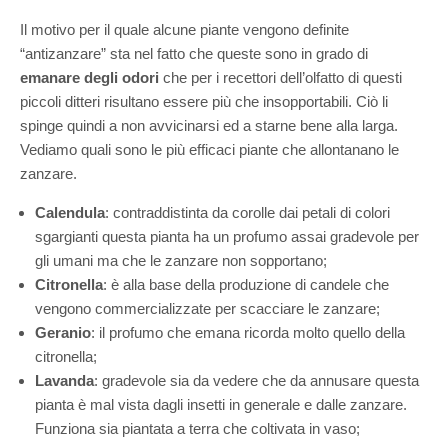
Il motivo per il quale alcune piante vengono definite
“antizanzare” sta nel fatto che queste sono in grado di
emanare degli odori
che per i recettori dell’olfatto di questi
piccoli ditteri risultano essere più che insopportabili. Ciò li
spinge quindi a non avvicinarsi ed a starne bene alla larga.
Vediamo quali sono le più efficaci piante che allontanano le
zanzare.
Calendula
: contraddistinta da corolle dai petali di colori
sgargianti questa pianta ha un profumo assai gradevole per
gli umani ma che le zanzare non sopportano;
Citronella
: è alla base della produzione di candele che
vengono commercializzate per scacciare le zanzare;
Geranio
: il profumo che emana ricorda molto quello della
citronella;
Lavanda
: gradevole sia da vedere che da annusare questa
pianta è mal vista dagli insetti in generale e dalle zanzare.
Funziona sia piantata a terra che coltivata in vaso;