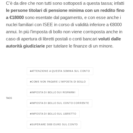
C’è da dire che non tutti sono sottoposti a questa tassa; infatti
le persone titolari di pensione minima con un reddito fino
a €18000
sono esentate dal pagamento, e con esse anche i
nuclei familiari con ISEE in corso di validità inferiore a €8000
annui. In più l’imposta di bollo non viene corrisposta anche in
caso di apertura di libretti postali o conti bancari
voluti dalle
autorità giudiziarie
per tutelare le finanze di un minore.
ATTENZIONE A QUESTA SOMMA SUL CONTO
COME NON PAGARE L'IMPOSTA DI BOLLO
IMPOSTA DI BOLLO SUI RISPARMI
TAGS
IMPOSTA DI BOLLO SUL CONTO CORRENTE
IMPOSTA DI BOLLO SUL LIBRETTO
SUPERARE 5000 EURO SUL CONTO