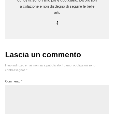
curiosità sono il mio pane quotidiano. Divoro libri
a colazione e non disdegno di seguire le belle
arti.
Lascia un commento
Il tuo indirizzo email non sarà pubblicato.
I campi obbligatori sono
contrassegnati
*
Commento
*