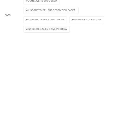
COME AVERE SUCCESSO
IL SEGRETO DEL SUCCESSO DEI LEADER
TAGS
IL SEGRETO PER IL SUCCESSO
INTELLIGENZA EMOTIVA
INTELLIGENZA EMOTIVA POSITIVA