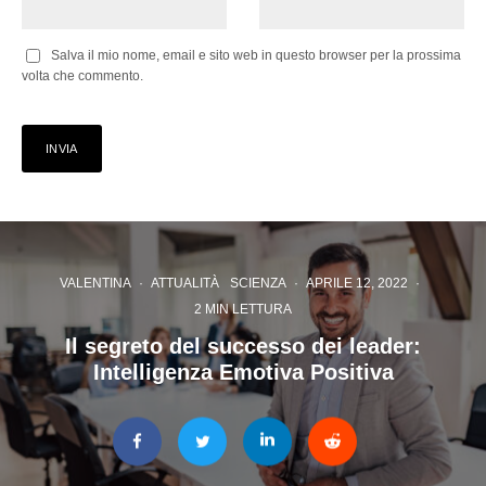
Salva il mio nome, email e sito web in questo browser per la prossima
volta che commento.
VALENTINA
·
ATTUALITÀ
SCIENZA
·
APRILE 12, 2022
·
2 MIN LETTURA
Il segreto del successo dei leader:
Intelligenza Emotiva Positiva