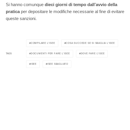
Si hanno comunque
dieci giorni di tempo dall’avvio della
pratica
per depositare le modifiche necessarie al fine di evitare
queste sanzioni.
COMPILARE L'ISEE
COSA SUCCEDE SE SI SBAGLIA L'ISEE
DOCUMENTI PER FARE L'ISEE
DOVE FARE L'ISEE
TAGS
ISEE
ISEE SBAGLIATO