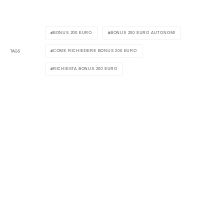
BONUS 200 EURO
BONUS 200 EURO AUTONOMI
COME RICHIEDERE BONUS 200 EURO
TAGS
RICHIESTA BONUS 200 EURO