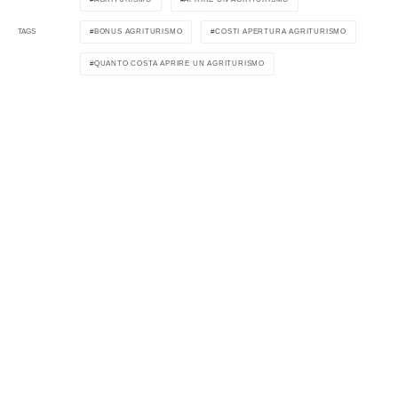
BONUS AGRITURISMO
COSTI APERTURA AGRITURISMO
TAGS
QUANTO COSTA APRIRE UN AGRITURISMO