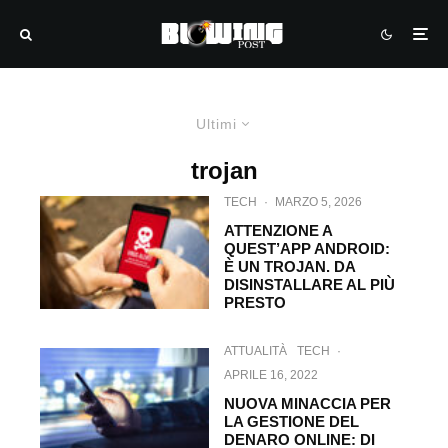
Ultimi
trojan
TECH
·
MARZO 5, 2026
ATTENZIONE A
QUEST’APP ANDROID:
È UN TROJAN. DA
DISINSTALLARE AL PIÙ
PRESTO
ATTUALITÀ
TECH
·
APRILE 16, 2022
NUOVA MINACCIA PER
LA GESTIONE DEL
DENARO ONLINE: DI