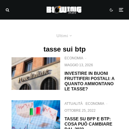
Ultimi
tasse sui btp
ECONOMIA
·
MAGGIO 13, 2026
INVESTIRE IN BUONI
FRUTTIFERI POSTALI: A
QUANTO AMMONTANO
LE TASSE?
ATTUALITÀ
ECONOMIA
·
OTTOBRE 25, 2022
TASSE SU BFP E BTP:
COSA PUÒ CAMBIARE