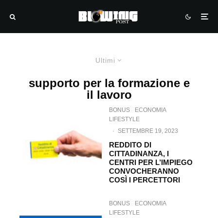
Ultimi
supporto per la formazione e
il lavoro
BONUS
ECONOMIA
LIFESTYLE
·
SETTEMBRE 19, 2023
REDDITO DI
CITTADINANZA, I
CENTRI PER L’IMPIEGO
CONVOCHERANNO
COSÌ I PERCETTORI
BONUS
ECONOMIA
LIFESTYLE