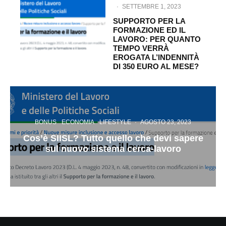
·
SETTEMBRE 1, 2023
SUPPORTO PER LA
FORMAZIONE ED IL
LAVORO: PER QUANTO
TEMPO VERRÀ
EROGATA L’INDENNITÀ
DI 350 EURO AL MESE?
BONUS
ECONOMIA
LIFESTYLE
·
AGOSTO 23, 2023
Cos’è SIISL? Tutto quello che devi sapere
sul nuovo sistema cerca-lavoro