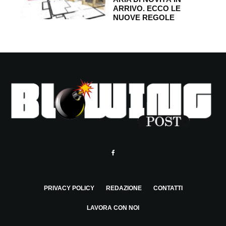
ARRIVO. ECCO LE
NUOVE REGOLE
PRIVACY POLICY
REDAZIONE
CONTATTI
LAVORA CON NOI