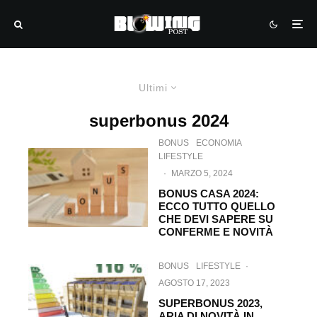
Ultimi
superbonus 2024
BONUS
ECONOMIA
LIFESTYLE
·
MARZO 5, 2024
BONUS CASA 2024:
ECCO TUTTO QUELLO
CHE DEVI SAPERE SU
CONFERME E NOVITÀ
BONUS
LIFESTYLE
·
AGOSTO 17, 2023
SUPERBONUS 2023,
ARIA DI NOVITÀ IN