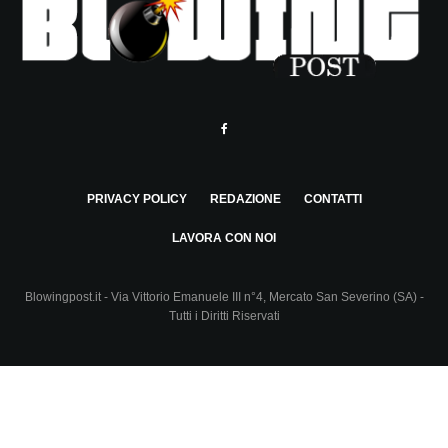
PRIVACY POLICY
REDAZIONE
CONTATTI
LAVORA CON NOI
Blowingpost.it - Via Vittorio Emanuele III n°4, Mercato San Severino (SA) -
Tutti i Diritti Riservati