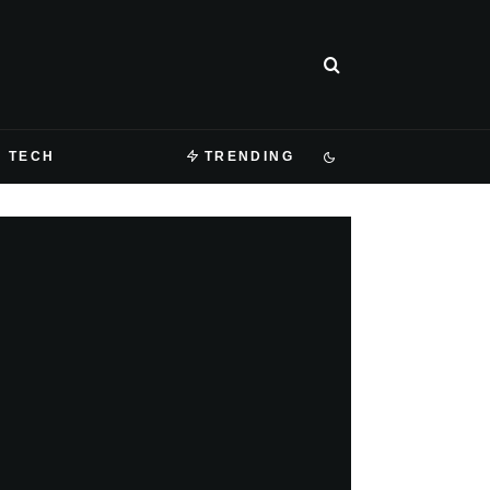
TECH
TRENDING