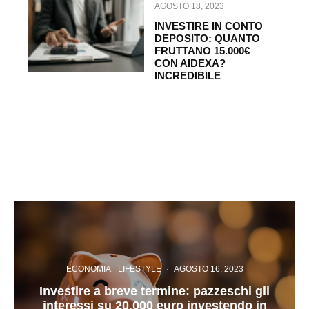
AGOSTO 18, 2023
INVESTIRE IN CONTO
DEPOSITO: QUANTO
FRUTTANO 15.000€
CON AIDEXA?
INCREDIBILE
ECONOMIA
LIFESTYLE
·
AGOSTO 16, 2023
Investire a breve termine: pazzeschi gli
interessi su 20.000 euro investendo in