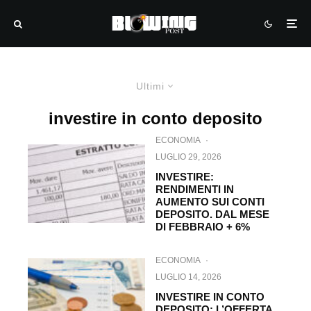
Ultimi
investire in conto deposito
ECONOMIA
·
LUGLIO 29, 2026
INVESTIRE:
RENDIMENTI IN
AUMENTO SUI CONTI
DEPOSITO. DAL MESE
DI FEBBRAIO + 6%
ECONOMIA
·
LUGLIO 14, 2026
INVESTIRE IN CONTO
DEPOSITO: L’OFFERTA