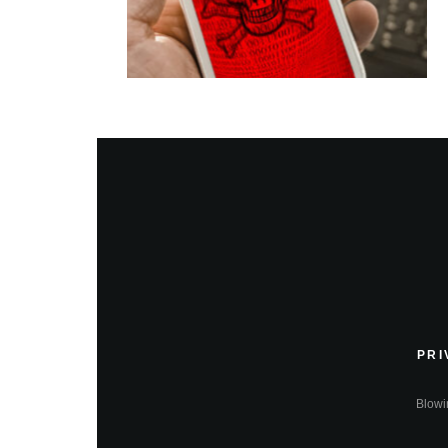
PRI
Blowin