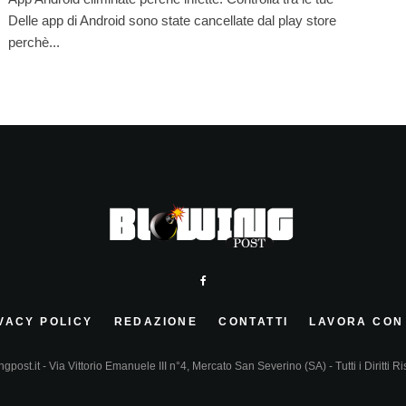
Delle app di Android sono state cancellate dal play store
perchè...
VACY POLICY
REDAZIONE
CONTATTI
LAVORA CON
gpost.it - Via Vittorio Emanuele III n°4, Mercato San Severino (SA) - Tutti i Diritti Ri