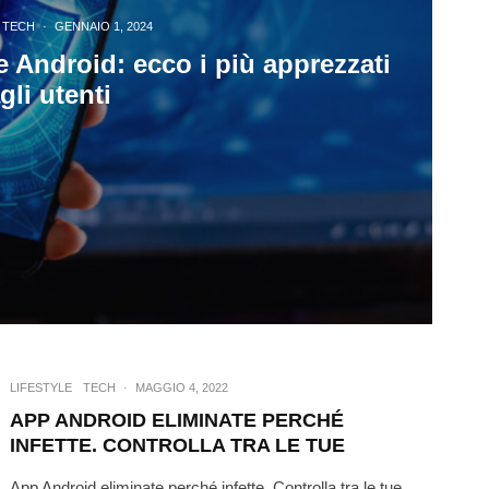
TECH
·
GENNAIO 1, 2024
 Android: ecco i più apprezzati
gli utenti
LIFESTYLE
TECH
·
MAGGIO 4, 2022
APP ANDROID ELIMINATE PERCHÉ
INFETTE. CONTROLLA TRA LE TUE
App Android eliminate perché infette. Controlla tra le tue