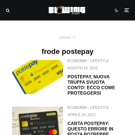
Ultimi
frode postepay
ECONOMIA
LIFESTYLE
·
AGOSTO 16, 2022
POSTEPAY, NUOVA
TRUFFA SVUOTA
CONTO: ECCO COME
PROTEGGERSI
ECONOMIA
LIFESTYLE
·
APRILE 29, 2022
CARTA POSTEPAY:
QUESTO ERRORE IN
POSTA POTREBBE