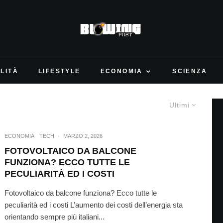
LITÀ
LIFESTYLE
ECONOMIA
SCIENZA
Ultimi
ECONOMIA
TECH
·
MARZO 2, 2026
FOTOVOLTAICO DA BALCONE
FUNZIONA? ECCO TUTTE LE
PECULIARITÀ ED I COSTI
Fotovoltaico da balcone funziona? Ecco tutte le
peculiarità ed i costi L’aumento dei costi dell’energia sta
orientando sempre più italiani...