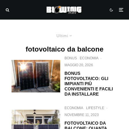
Ultimi
fotovoltaico da balcone
BONUS
ECONOMIA
·
MAGGIO 20, 2026
BONUS
FOTOVOLTAICO: GLI
IMPIANTI PIÙ
CONVENIENTI E FACILI
DA INSTALLARE
ECONOMIA
LIFESTYLE
·
NOVEMBRE 11, 2023
FOTOVOLTAICO DA
BALCONE: QUANTA