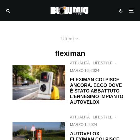
Ultimi
fleximan
ATTUALITÀ
LIFESTYLE
·
MARZO 16, 2024
FLEXIMAN COLPISCE
ANCORA. ECCO DOVE
È STATO ABBATTUTO
L’ENNESIMO IMPIANTO
AUTOVELOX
ATTUALITÀ
LIFESTYLE
·
MARZO 1, 2024
AUTOVELOX,
FLEXIMAN COLPISCE