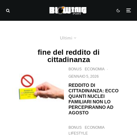
Ultimi
fine del reddito di
cittadinanza
BONUS
ECONOMIA
·
GENNAIO 5, 2026
REDDITO DI
CITTADINANZA: ECCO
QUANTI NUCLEI
FAMILIARI NON LO
PERCEPIRANNO AD
AGOSTO
BONUS
ECONOMIA
LIFESTYLE