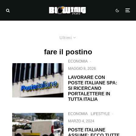
Ultimi
fare il postino
ECONOMIA
·
MAGGIO 8, 2026
LAVORARE CON
POSTE ITALIANE SPA:
SI RICERCANO
PORTALETTERE IN
TUTTA ITALIA
ECONOMIA
LIFESTYLE
·
MARZO 4, 2024
POSTE ITALIANE
ASSUME: ECCO TUTTE