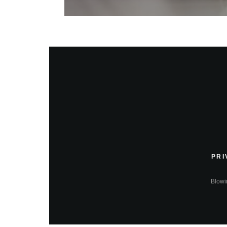
PRI
Blowin