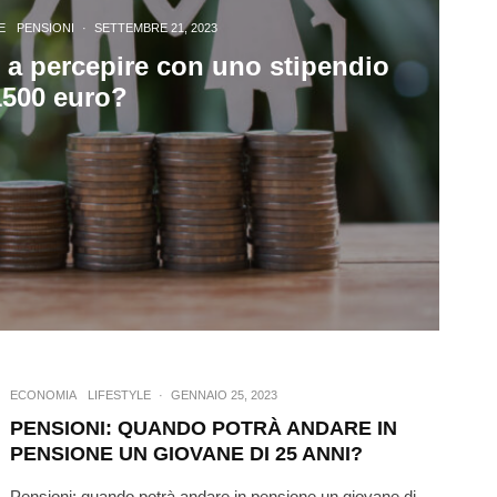
E
PENSIONI
·
SETTEMBRE 21, 2023
 a percepire con uno stipendio
1500 euro?
ECONOMIA
LIFESTYLE
·
GENNAIO 25, 2023
PENSIONI: QUANDO POTRÀ ANDARE IN
PENSIONE UN GIOVANE DI 25 ANNI?
Pensioni: quando potrà andare in pensione un giovane di