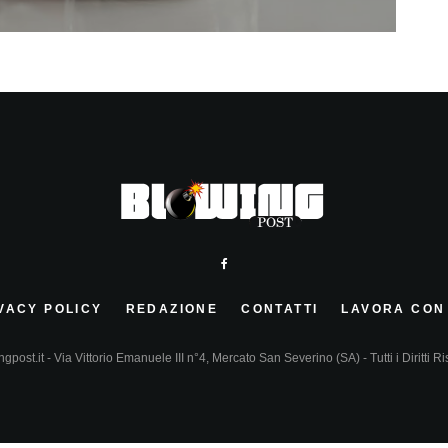
VACY POLICY
REDAZIONE
CONTATTI
LAVORA CON
gpost.it - Via Vittorio Emanuele III n°4, Mercato San Severino (SA) - Tutti i Diritti Ri