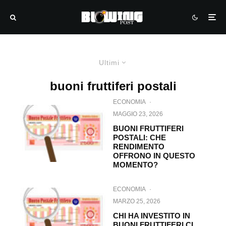
Ultimi
buoni fruttiferi postali
ECONOMIA
·
MAGGIO 23, 2026
BUONI FRUTTIFERI
POSTALI: CHE
RENDIMENTO
OFFRONO IN QUESTO
MOMENTO?
ECONOMIA
·
MARZO 25, 2026
CHI HA INVESTITO IN
BUONI FRUTTIFERI CI