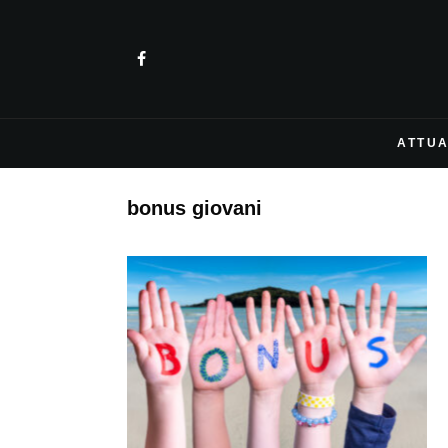
ATTUA
bonus giovani