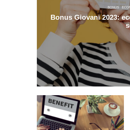
BONUS
ECO
Bonus Giovani 2023: ecc
s