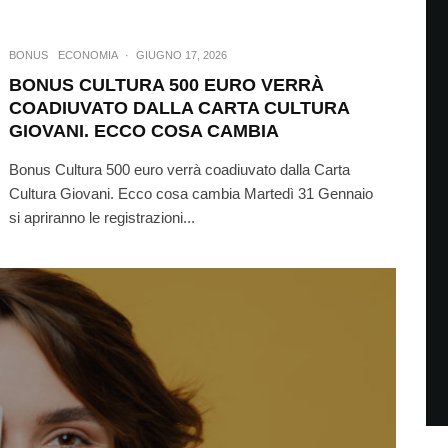
BONUS
ECONOMIA
·
GIUGNO 17, 2026
BONUS CULTURA 500 EURO VERRÀ
COADIUVATO DALLA CARTA CULTURA
GIOVANI. ECCO COSA CAMBIA
Bonus Cultura 500 euro verrà coadiuvato dalla Carta
Cultura Giovani. Ecco cosa cambia Martedì 31 Gennaio
si apriranno le registrazioni...