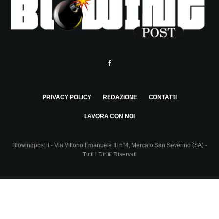
PRIVACY POLICY
REDAZIONE
CONTATTI
LAVORA CON NOI
Blowingpost.it - Via Vittorio Emanuele III n°4, Mercato San Severino (SA) -
Tutti i Diritti Riservati