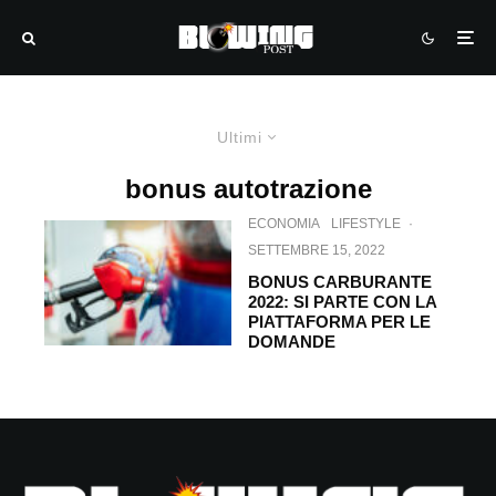
Ultimi
bonus autotrazione
ECONOMIA
LIFESTYLE
·
SETTEMBRE 15, 2022
BONUS CARBURANTE
2022: SI PARTE CON LA
PIATTAFORMA PER LE
DOMANDE