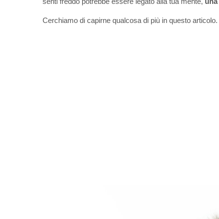
senti freddo potrebbe essere legato alla tua mente,
una 
Cerchiamo di capirne qualcosa di più in questo articolo.