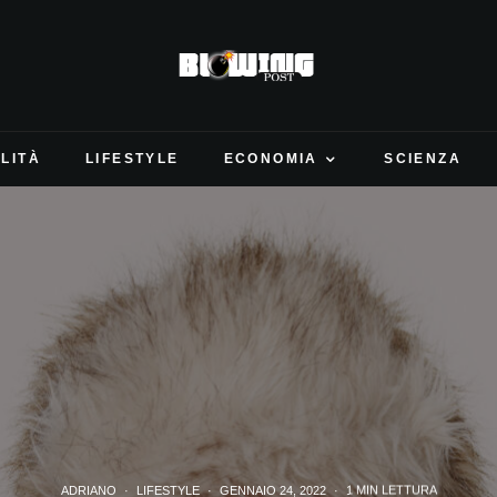
LITÀ
LIFESTYLE
ECONOMIA
SCIENZA
ADRIANO
·
LIFESTYLE
·
GENNAIO 24, 2022
·
1 MIN LETTURA