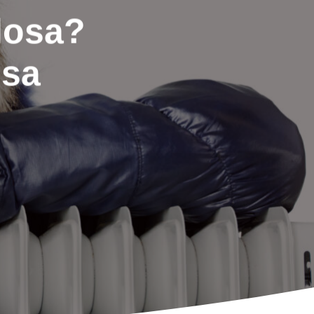
losa?
usa