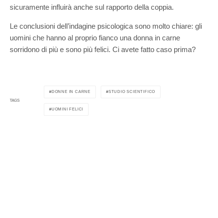
sicuramente influirà anche sul rapporto della coppia.
Le conclusioni dell’indagine psicologica sono molto chiare: gli
uomini che hanno al proprio fianco una donna in carne
sorridono di più e sono più felici. Ci avete fatto caso prima?
OriginalBet
è la prima piattaforma di scommesse online che
garantisce il 100% di trasparenza e autenticità dei risultati delle
sue partite.
DONNE IN CARNE
STUDIO SCIENTIFICO
TAGS
UOMINI FELICI