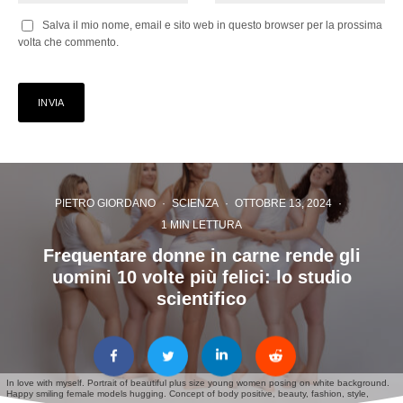
Salva il mio nome, email e sito web in questo browser per la prossima
volta che commento.
PIETRO GIORDANO
·
SCIENZA
·
OTTOBRE 13, 2024
·
1 MIN LETTURA
Frequentare donne in carne rende gli
uomini 10 volte più felici: lo studio
scientifico
In love with myself. Portrait of beautiful plus size young women posing on white background.
Happy smiling female models hugging. Concept of body positive, beauty, fashion, style,