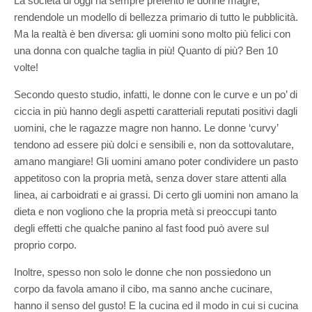
La società di oggi ha sempre preferito le donne magre,
rendendole un modello di bellezza primario di tutto le pubblicità.
Ma la realtà è ben diversa: gli uomini sono molto più felici con
una donna con qualche taglia in più! Quanto di più? Ben 10
volte!
Secondo questo studio, infatti, le donne con le curve e un po’ di
ciccia in più hanno degli aspetti caratteriali reputati positivi dagli
uomini, che le ragazze magre non hanno. Le donne ‘curvy’
tendono ad essere più dolci e sensibili e, non da sottovalutare,
amano mangiare! Gli uomini amano poter condividere un pasto
appetitoso con la propria metà, senza dover stare attenti alla
linea, ai carboidrati e ai grassi. Di certo gli uomini non amano la
dieta e non vogliono che la propria metà si preoccupi tanto
degli effetti che qualche panino al fast food può avere sul
proprio corpo.
Inoltre, spesso non solo le donne che non possiedono un
corpo da favola amano il cibo, ma sanno anche cucinare,
hanno il senso del gusto! E la cucina ed il modo in cui si cucina