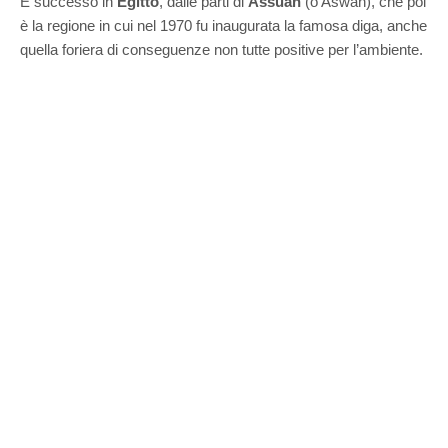
È successo in
Egitto
, dalle parti di
Assuan
(o Aswan), che poi
è la regione in cui nel 1970 fu inaugurata la famosa diga, anche
quella foriera di conseguenze non tutte positive per l’ambiente.