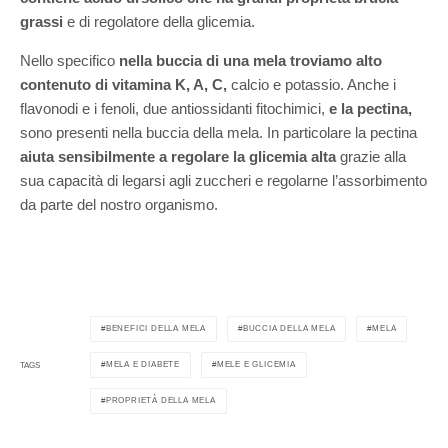
grassi
e di regolatore della glicemia.
Nello specifico
nella buccia di una mela troviamo alto
contenuto di vitamina K, A, C,
calcio e potassio. Anche i
flavonodi e i fenoli, due antiossidanti fitochimici,
e la pectina,
sono presenti nella buccia della mela. In particolare la pectina
aiuta sensibilmente a regolare la glicemia alta
grazie alla
sua capacità di legarsi agli zuccheri e regolarne l’assorbimento
da parte del nostro organismo.
BENEFICI DELLA MELA
BUCCIA DELLA MELA
MELA
MELA E DIABETE
MELE E GLICEMIA
TAGS
PROPRIETÀ DELLA MELA