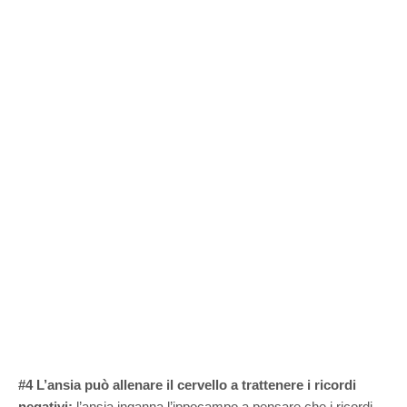
#4 L’ansia può allenare il cervello a trattenere i ricordi
negativi:
l’ansia inganna l’ippocampo a pensare che i ricordi