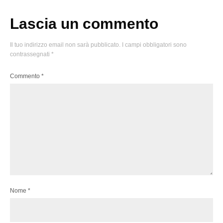
Lascia un commento
Il tuo indirizzo email non sarà pubblicato.
I campi obbligatori sono
contrassegnati
*
Commento
*
Nome
*