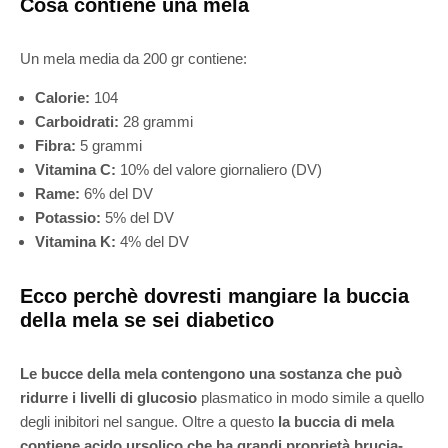
Cosa contiene una mela
Un mela media da 200 gr contiene:
Calorie:
104
Carboidrati:
28 grammi
Fibra:
5 grammi
Vitamina C:
10% del valore giornaliero (DV)
Rame:
6% del DV
Potassio:
5% del DV
Vitamina K:
4% del DV
Ecco perchè dovresti mangiare la buccia
della mela se sei diabetico
Le bucce della mela contengono una sostanza che può
ridurre i livelli di glucosio
plasmatico in modo simile a quello
degli inibitori nel sangue. Oltre a questo
la buccia di mela
contiene acido ursolico che ha grandi proprietà brucia-