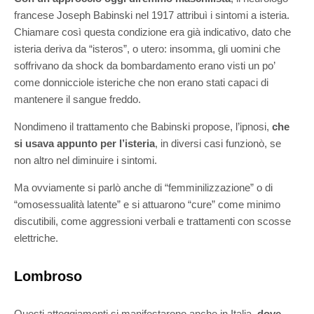
francese Joseph Babinski nel 1917 attribuì i sintomi a isteria.
Chiamare così questa condizione era già indicativo, dato che
isteria deriva da “isteros”, o utero: insomma, gli uomini che
soffrivano da shock da bombardamento erano visti un po’
come donnicciole isteriche che non erano stati capaci di
mantenere il sangue freddo.
Nondimeno il trattamento che Babinski propose, l’ipnosi,
che
si usava appunto per l’isteria
, in diversi casi funzionò, se
non altro nel diminuire i sintomi.
Ma ovviamente si parlò anche di “femminilizzazione” o di
“omosessualità latente” e si attuarono “cure” come minimo
discutibili, come aggressioni verbali e trattamenti con scosse
elettriche.
Lombroso
Questi atteggiamenti si manifestarono anche in Italia,
dove