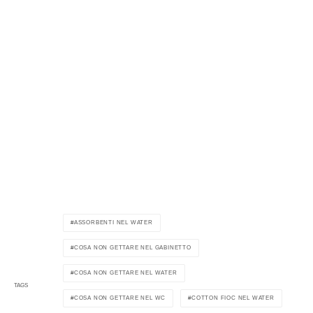
ASSORBENTI NEL WATER
COSA NON GETTARE NEL GABINETTO
COSA NON GETTARE NEL WATER
TAGS
COSA NON GETTARE NEL WC
COTTON FIOC NEL WATER